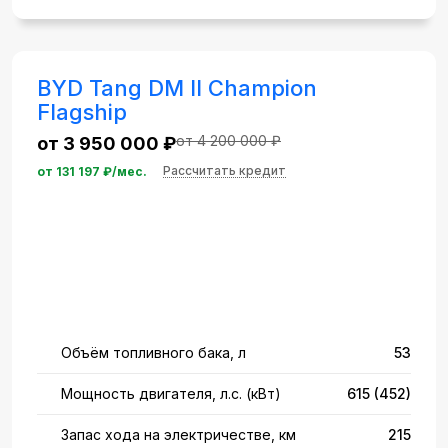
BYD Tang DM II Champion
Flagship
от 4 200 000 ₽
от 3 950 000 ₽
Рассчитать кредит
от
131 197
₽/мес.
Объём топливного бака, л
53
Мощность двигателя, л.с. (кВт)
615 (452)
Запас хода на электричестве, км
215